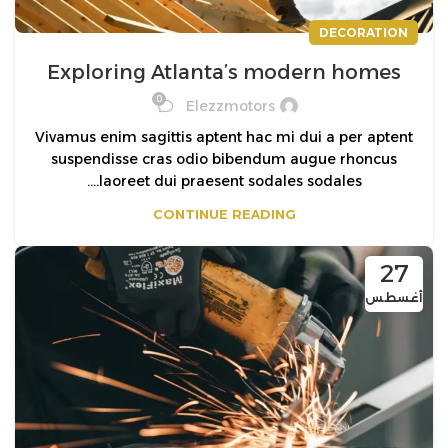
DECORATION
Exploring Atlanta’s modern homes
0
Elezzmotors
Vivamus enim sagittis aptent hac mi dui a per aptent
suspendisse cras odio bibendum augue rhoncus
laoreet dui praesent sodales sodales....
CONTINUE READING
27
أغسطس