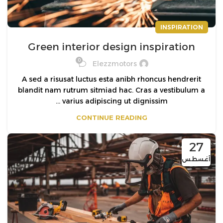
INSPIRATION
Green interior design inspiration
0
Elezzmotors
A sed a risusat luctus esta anibh rhoncus hendrerit
blandit nam rutrum sitmiad hac. Cras a vestibulum a
varius adipiscing ut dignissim ...
CONTINUE READING
27
أغسطس