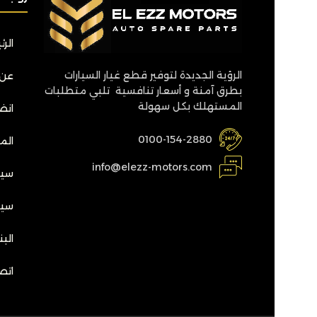
الر
الرؤية الجديدة لتوفير قطع غيار السيارات
عن 
بطرق آمنة و أسعار تنافسية تلبي متطلبات
المستهلك بكل سهولة
انضم
0100-154-2880
الم
info@elezz-motors.com
سيا
سيا
الب
اتص