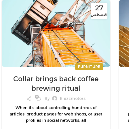
27
أغسطس
FURNITURE
Collar brings back coffee
brewing ritual
0
By
Elezzmotors
When it’s about controlling hundreds of
articles, product pages for web shops, or user
profiles in social networks, all