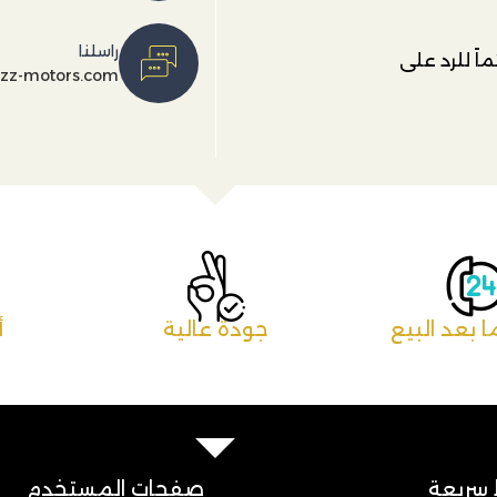
راسلنا
اً للرد على
ezz-motors.com
 بعد البيع
جودة عالية
أ
 سريعة
صفحات المستخدم