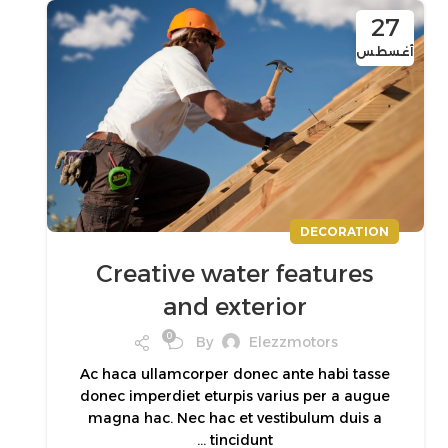
27
أغسطس
DECORATION
Creative water features
and exterior
0
By
Elezzmotors
Ac haca ullamcorper donec ante habi tasse
donec imperdiet eturpis varius per a augue
magna hac. Nec hac et vestibulum duis a
tincidunt ...