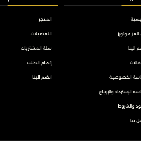
ئيسية
المتجر
العز موتورز
التفضيلات
 الينا
سلة المشتريات
قالات
إتمام الطلب
سة الخصوصية
انضم الينا
سة الإسترداد والإرجاع
نود والشروط
ل بنا