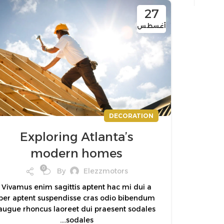
27
أغسطس
DECORATION
Exploring Atlanta’s
modern homes
0
By
Elezzmotors
Vivamus enim sagittis aptent hac mi dui a
per aptent suspendisse cras odio bibendum
augue rhoncus laoreet dui praesent sodales
sodales....