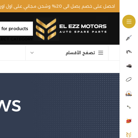
احصل على خصم يصل الى 20% وشحن مجاني على اول اوردر ليك!
LECT CATEGORY
تصفح الأقسام
ws