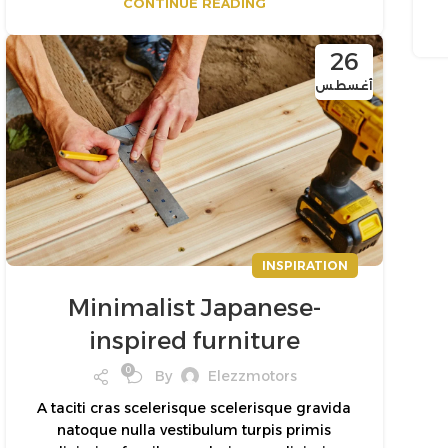
CONTINUE READING
26
أغسطس
INSPIRATION
Minimalist Japanese-
inspired furniture
0
By
Elezzmotors
A taciti cras scelerisque scelerisque gravida
natoque nulla vestibulum turpis primis