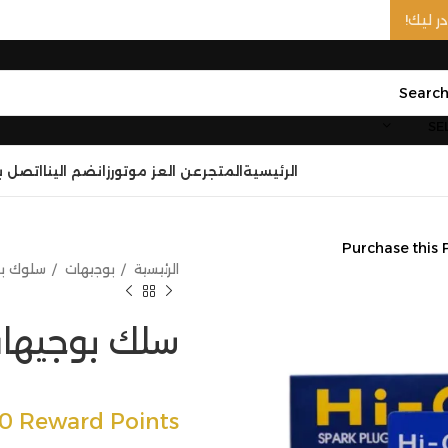
SE
الرئيسية
المتجر
عن العز موتورز
انضم الينا
اتصل بن
Purchase this 
الرئيسية
بوجيهات
سلوك ب
سلك بوجيهات 
00 Reward Points