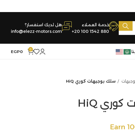
خدمة العملاء
هل لديك استفسار؟
info@elezz-motors.com
+20 100 1542 880
0
ا
0
EGP
وجيهات
سلك بوجيهات كوري HiQ
كوري HiQ
Earn 1