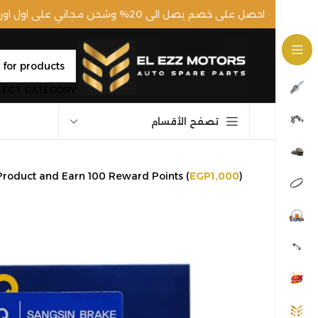
احصل على خصم يصل الى 20% وشحن مجاني على اول اوردر ليك!
LECT CATEGORY
تصفح الأقسام
Product and Earn 100 Reward Points (
EGP
1,000
)