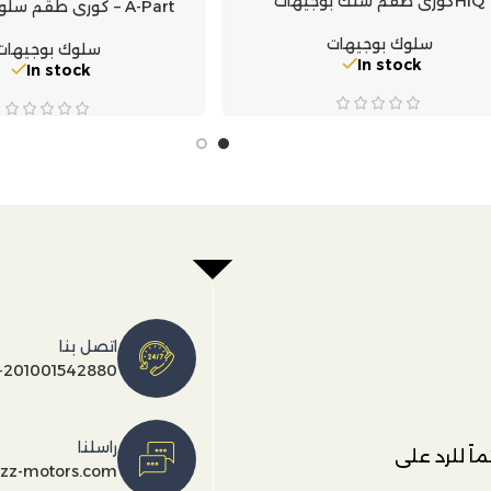
HIQكورى طقم سلك بوجيهات
A-Part – كوري طقم سلوك بوجيهات
سلوك بوجيهات
سلوك بوجيهات
In stock
In stock
اتصل بنا
+201001542880
راسلنا
اً للرد على
ezz-motors.com