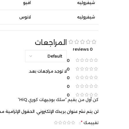
شيفروليه
افيو
شيفروليه
لانوس
دايو
لانوس
المراجعات
دايو
لانوس
0 reviews
0
0
لا توجد مراجعات بعد.
0
0
0
كن أول من يقيم “سلك بوجيهات كوري HiQ”
لن يتم نشر عنوان بريدك الإلكتروني.
الحقول الإلزامية مشا
*
تقييمك