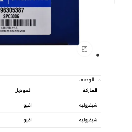
Click to enlarge
الوصف
الماركة
الموديل
شيفروليه
افيو
شيفروليه
افيو