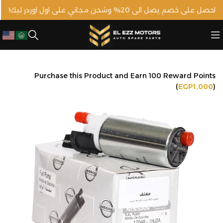
احصل على خصم يصل الى 20% وشحن مجاني على اول اوردر ليك!
Purchase this Product and Earn 100 Reward Points
(
EGP
1,000
)