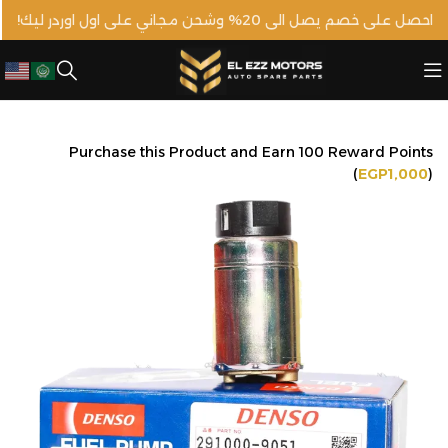
احصل على خصم يصل الى 20% وشحن مجاني على اول اوردر ليك!
Purchase this Product and Earn 100 Reward Points
(
EGP
1,000
)